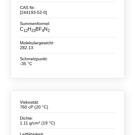
CAS Nr.:
Neue Produkte
[244193-52-0]
Produkthighlights
Summenformel:
C
H
BF
N
12
23
4
2
Technologie
Molekulargewicht:
Ionische Flüssigkeiten
282.13
Funktionsfluide & Additive
Schmelzpunkt:
-35 °C
Elektrolyte
Lösungsmittel
Reagenzien für die Analytik
Viskosität:
Toxizität von ionischen Flüssigkeiten
760 cP (20 °C)
Über Uns
Dichte:
1.11 g/cm³ (19 °C)
Unternehmen
Leitfähigkeit: