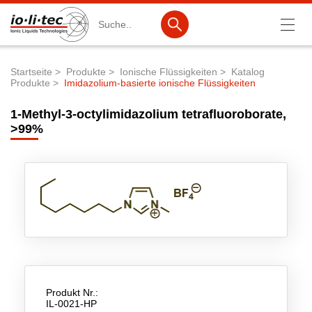
Suche
Startseite
Produkte
Ionische Flüssigkeiten
Katalog
Produkte
Imidazolium-basierte ionische Flüssigkeiten
Pfadnavigation
Produkte
1-Methyl-3-octylimidazolium tetrafluoroborate,
Produktsuche
>99%
Katalog-Produkte
Produktlisten
Ionische Flüssigkeiten
Batteriematerialien
Nanotech & Coatings
3M Products & IoLiTherm
Produkt Nr.:
IL-0021-HP
F&E-Dienstleistungen