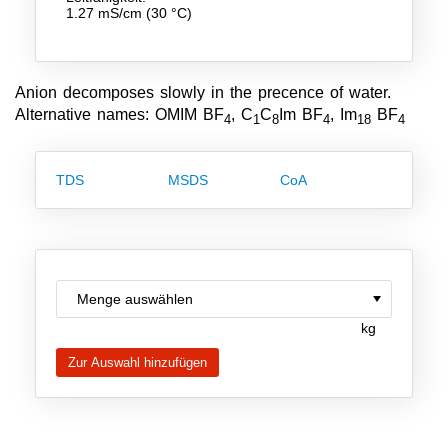
1.27 mS/cm (30 °C)
Team
Investor Relations
Anion decomposes slowly in the precence of water.
Karriere
Alternative names: OMIM BF
, C
C
Im BF
, Im
BF
4
1
8
4
18
4
Kontakt
TDS
MSDS
CoA
kg