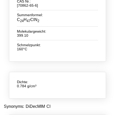
CAS Nr.:
[70862-65-6]
Neue Produkte
Summenformel:
Produkthighlights
C
H
ClN
24
47
2
Technologie
Molekulargewicht:
399.10
Ionische Flüssigkeiten
Schmelzpunkt:
160°C
Funktionsfluide & Additive
Elektrolyte
Lösungsmittel
Reagenzien für die Analytik
Dichte:
0.784 g/cm³
Toxizität von ionischen Flüssigkeiten
Über Uns
Synonyms: DiDecMIM Cl
Unternehmen