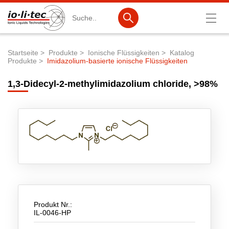
Suche
Startseite
Produkte
Ionische Flüssigkeiten
Katalog
Produkte
Imidazolium-basierte ionische Flüssigkeiten
Pfadnavigation
Produkte
1,3-Didecyl-2-methylimidazolium chloride, >98%
Produktsuche
Katalog-Produkte
Produktlisten
Ionische Flüssigkeiten
Batteriematerialien
Nanotech & Coatings
Produkt Nr.:
3M Products & IoLiTherm
IL-0046-HP
F&E-Dienstleistungen