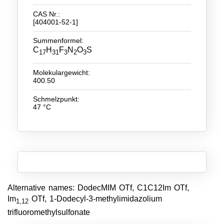
CAS Nr.:
Neue Produkte
[404001-52-1]
Produkthighlights
Summenformel:
C
H
F
N
O
S
17
31
3
2
3
Technologie
Molekulargewicht:
Ionische Flüssigkeiten
400.50
Funktionsfluide & Additive
Schmelzpunkt:
47 °C
Elektrolyte
Lösungsmittel
Reagenzien für die Analytik
Toxizität von ionischen Flüssigkeiten
Alternative names: DodecMIM OTf, C1C12Im OTf,
Über Uns
Im
OTf, 1-Dodecyl-3-methylimidazolium
1,12
trifluoromethylsulfonate
Unternehmen