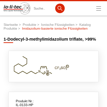
Suche
Startseite
Produkte
Ionische Flüssigkeiten
Katalog
Produkte
Imidazolium-basierte ionische Flüssigkeiten
Pfadnavigation
Produkte
1-Dodecyl-3-methylimidazolium triflate, >99%
Produktsuche
Katalog-Produkte
Produktlisten
Ionische Flüssigkeiten
Batteriematerialien
Nanotech & Coatings
3M Products & IoLiTherm
Produkt Nr.:
IL-0133-HP
F&E-Dienstleistungen