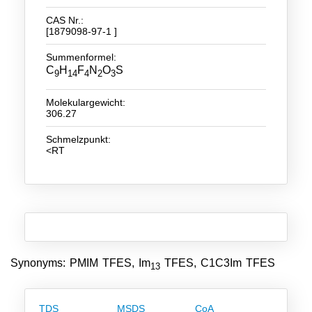
CAS Nr.:
Neue Produkte
[1879098-97-1 ]
Produkthighlights
Summenformel:
C
H
F
N
O
S
9
14
4
2
3
Technologie
Molekulargewicht:
Ionische Flüssigkeiten
306.27
Funktionsfluide & Additive
Schmelzpunkt:
<RT
Elektrolyte
Lösungsmittel
Reagenzien für die Analytik
Toxizität von ionischen Flüssigkeiten
Synonyms: PMIM TFES, Im
TFES, C1C3Im TFES
13
Über Uns
Unternehmen
TDS
MSDS
CoA