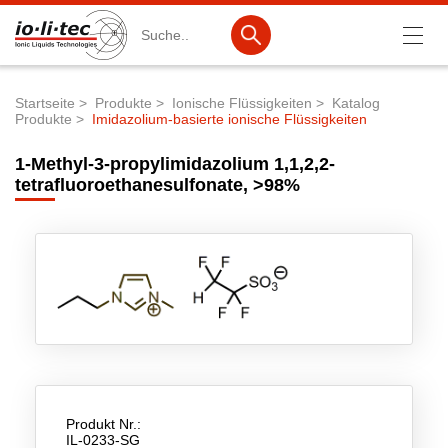
Suche
Startseite
Produkte
Ionische Flüssigkeiten
Katalog
Produkte
Imidazolium-basierte ionische Flüssigkeiten
Pfadnavigation
Produkte
1-Methyl-3-propylimidazolium 1,1,2,2-
Produktsuche
tetrafluoroethanesulfonate, >98%
Katalog-Produkte
Produktlisten
Ionische Flüssigkeiten
Batteriematerialien
Nanotech & Coatings
3M Products & IoLiTherm
Produkt Nr.:
IL-0233-SG
F&E-Dienstleistungen