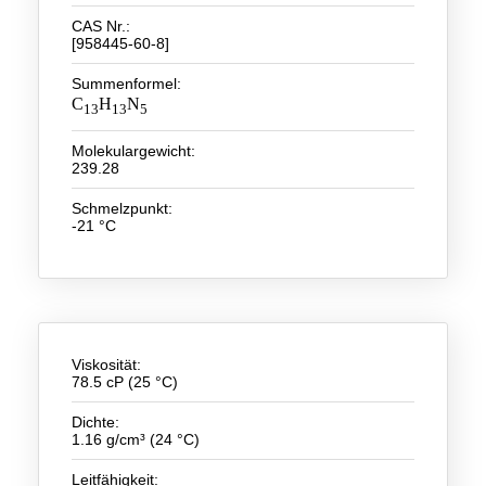
CAS Nr.:
Neue Produkte
[958445-60-8]
Produkthighlights
Summenformel:
C
H
N
13
13
5
Technologie
Molekulargewicht:
Ionische Flüssigkeiten
239.28
Schmelzpunkt:
Funktionsfluide & Additive
-21 °C
Elektrolyte
Lösungsmittel
Reagenzien für die Analytik
Viskosität:
Toxizität von ionischen Flüssigkeiten
78.5 cP (25 °C)
Über Uns
Dichte:
1.16 g/cm³ (24 °C)
Unternehmen
Leitfähigkeit: