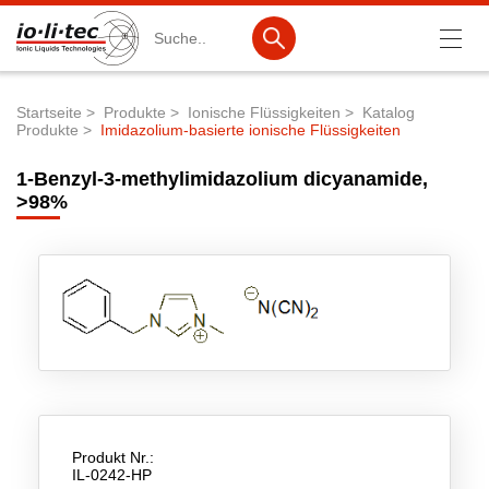
Suche
Startseite
Produkte
Ionische Flüssigkeiten
Katalog
Produkte
Imidazolium-basierte ionische Flüssigkeiten
Pfadnavigation
Produkte
1-Benzyl-3-methylimidazolium dicyanamide,
Produktsuche
>98%
Katalog-Produkte
Produktlisten
Ionische Flüssigkeiten
Batteriematerialien
Nanotech & Coatings
3M Products & IoLiTherm
Produkt Nr.:
IL-0242-HP
F&E-Dienstleistungen