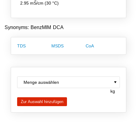
2.95 mS/cm (30 °C)
Team
Investor Relations
Synonyms: BenzMIM DCA
Karriere
Kontakt
TDS
MSDS
CoA
kg