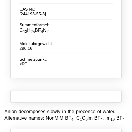
CAS Nr.:
Neue Produkte
[244193-55-3]
Produkthighlights
Summenformel:
C
H
BF
N
13
25
4
2
Technologie
Molekulargewicht:
Ionische Flüssigkeiten
296.16
Funktionsfluide & Additive
Schmelzpunkt:
<RT
Elektrolyte
Lösungsmittel
Reagenzien für die Analytik
Toxizität von ionischen Flüssigkeiten
Anion decomposes slowly in the precence of water.
Über Uns
Alternative names: NonMIM BF
, C
C
Im BF
, Im
BF
4
1
9
4
19
4
Unternehmen