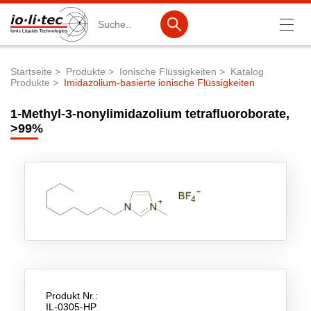
Suche
Startseite
Produkte
Ionische Flüssigkeiten
Katalog
Produkte
Imidazolium-basierte ionische Flüssigkeiten
Pfadnavigation
Produkte
1-Methyl-3-nonylimidazolium tetrafluoroborate,
Produktsuche
>99%
Katalog-Produkte
Produktlisten
Ionische Flüssigkeiten
Batteriematerialien
Nanotech & Coatings
3M Products & IoLiTherm
Produkt Nr.:
IL-0305-HP
F&E-Dienstleistungen