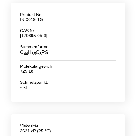
Neue Produkte
Produkt Nr.:
IN-0019-TG
Produkthighlights
CAS Nr.:
Technologie
[170695-05-3]
Ionische Flüssigkeiten
Summenformel:
C
H
O
PS
44
85
3
Funktionsfluide & Additive
Molekulargewicht:
Elektrolyte
725.18
Lösungsmittel
Schmelzpunkt:
<RT
Reagenzien für die Analytik
Toxizität von ionischen Flüssigkeiten
Über Uns
Viskosität:
Unternehmen
3621 cP (25 °C)