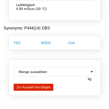
Team
Leitfähigkeit:
4.89 mS/cm (30 °C)
Investor Relations
Karriere
Synonyms: P444(14) DBS
Kontakt
TDS
MSDS
CoA
kg