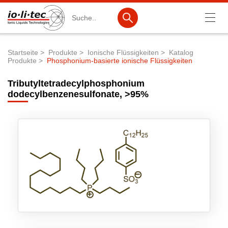
Suche
Startseite
Produkte
Ionische Flüssigkeiten
Katalog
Produkte
Phosphonium-basierte ionische Flüssigkeiten
Pfadnavigation
Produkte
Tributyltetradecylphosphonium
Produktsuche
dodecylbenzenesulfonate, >95%
Katalog-Produkte
Produktlisten
Ionische Flüssigkeiten
Batteriematerialien
Nanotech & Coatings
3M Products & IoLiTherm
F&E-Dienstleistungen