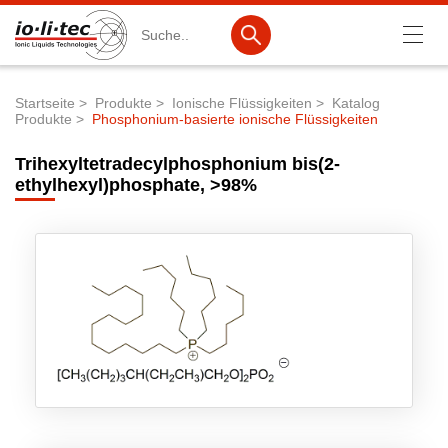
Suche
Startseite
Produkte
Ionische Flüssigkeiten
Katalog
Produkte
Phosphonium-basierte ionische Flüssigkeiten
Pfadnavigation
Produkte
Trihexyltetradecylphosphonium bis(2-
Produktsuche
ethylhexyl)phosphate, >98%
Katalog-Produkte
Produktlisten
Ionische Flüssigkeiten
Batteriematerialien
Nanotech & Coatings
3M Products & IoLiTherm
F&E-Dienstleistungen