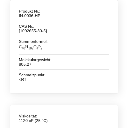
Neue Produkte
Produkt Nr.:
IN-0036-HP
Produkthighlights
CAS Nr.:
[1092655-30-5]
Technologie
Summenformel:
Ionische Flüssigkeiten
C
H
O
P
48
102
4
2
Funktionsfluide & Additive
Molekulargewicht:
805.27
Elektrolyte
Schmelzpunkt:
Lösungsmittel
<RT
Reagenzien für die Analytik
Toxizität von ionischen Flüssigkeiten
Über Uns
Viskosität:
1120 cP (25 °C)
Unternehmen