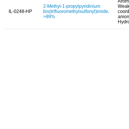
Aroma
Team
2-Methyl-1-propylpyridinium
Weak
IL-0248-HP
bis(trifluoromethylsulfonyl)imide,
coord
Investor Relations
>99%
anion
Hydr
Karriere
Kontakt