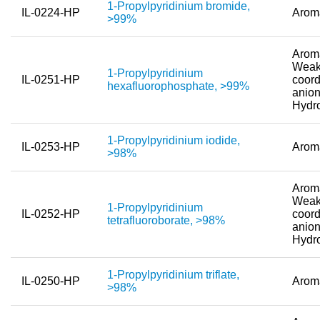
1-Propylpyridinium bromide,
IL-0224-HP
Arom
>99%
Neue Produkte
Produkthighlights
Aroma
Weak
1-Propylpyridinium
IL-0251-HP
coord
Technologie
hexafluorophosphate, >99%
anion
Hydr
Ionische Flüssigkeiten
Funktionsfluide & Additive
1-Propylpyridinium iodide,
IL-0253-HP
Arom
>98%
Elektrolyte
Aroma
Lösungsmittel
Weak
1-Propylpyridinium
IL-0252-HP
coord
tetrafluoroborate, >98%
Reagenzien für die Analytik
anion
Hydr
Toxizität von ionischen Flüssigkeiten
1-Propylpyridinium triflate,
Über Uns
IL-0250-HP
Arom
>98%
Unternehmen