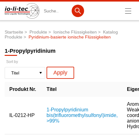
Suche
Startseite
Produkte
Ionische Flüssigkeiten
Katalog
Produkte
Pyridinium-basierte ionische Flüssigkeiten
Pfadnavigation
Produkte
1-Propylpyridinium
Produktsuche
Sort by
Katalog-Produkte
Produktlisten
Produkt Nr.
Titel
Eige
Ionische Flüssigkeiten
Batteriematerialien
Aroma
1-Propylpyridinium
Weak
Nanotech & Coatings
IL-0212-HP
bis(trifluoromethylsulfonyl)imide,
coord
>99%
anion
3M Products & IoLiTherm
Hydr
F&E-Dienstleistungen