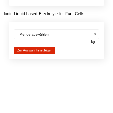
Neue Produkte
Ionic Liquid-based Electrolyte for Fuel Cells
Produkthighlights
Technologie
Ionische Flüssigkeiten
kg
Funktionsfluide & Additive
Elektrolyte
Lösungsmittel
Reagenzien für die Analytik
Toxizität von ionischen Flüssigkeiten
Über Uns
Unternehmen