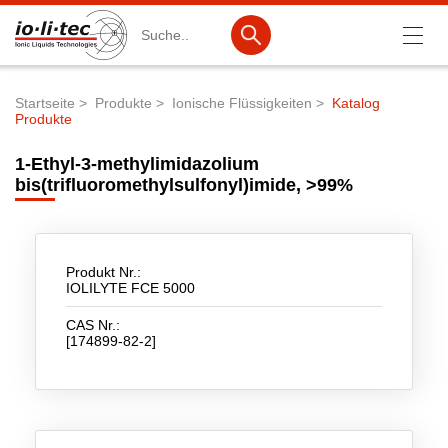
Suche
Startseite
Produkte
Ionische Flüssigkeiten
Katalog
Produkte
Pfadnavigation
Produkte
1-Ethyl-3-methylimidazolium
Produktsuche
bis(trifluoromethylsulfonyl)imide, >99%
Katalog-Produkte
Produktlisten
Produkt Nr.:
IOLILYTE FCE 5000
Ionische Flüssigkeiten
CAS Nr.:
Batteriematerialien
[174899-82-2]
Nanotech & Coatings
3M Products & IoLiTherm
F&E-Dienstleistungen