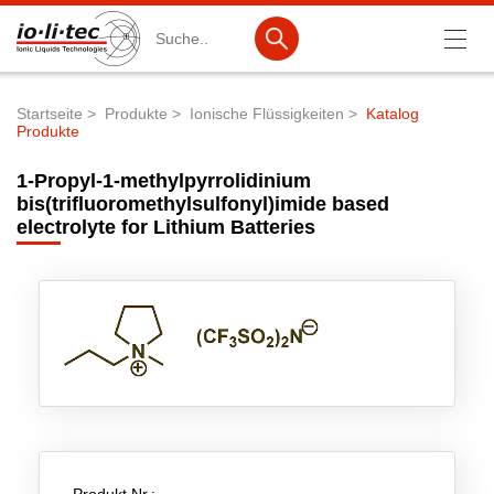
Suche
Startseite
Produkte
Ionische Flüssigkeiten
Katalog
Produkte
Pfadnavigation
Produkte
1-Propyl-1-methylpyrrolidinium
Produktsuche
bis(trifluoromethylsulfonyl)imide based
electrolyte for Lithium Batteries
Katalog-Produkte
Produktlisten
Ionische Flüssigkeiten
Batteriematerialien
Nanotech & Coatings
3M Products & IoLiTherm
F&E-Dienstleistungen
Produkt Nr.: