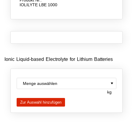
IOLILYTE LBE 1000
Neue Produkte
Produkthighlights
Technologie
Ionische Flüssigkeiten
Funktionsfluide & Additive
Ionic Liquid-based Electrolyte for Lithium Batteries
Elektrolyte
Lösungsmittel
Reagenzien für die Analytik
kg
Toxizität von ionischen Flüssigkeiten
Über Uns
Unternehmen