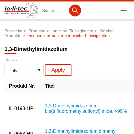
Suche
Startseite
Produkte
Ionische Flüssigkeiten
Katalog
Produkte
Imidazolium-basierte ionische Flüssigkeiten
Pfadnavigation
Produkte
1,3-Dimethylimidazolium
Produktsuche
Sort by
Katalog-Produkte
Produktlisten
Produkt Nr.
Titel
Ionische Flüssigkeiten
Batteriematerialien
1,3-Dimethylimidazolium
IL-0198-HP
Nanotech & Coatings
bis(trifluoromethylsulfonyl)imide, >99%
3M Products & IoLiTherm
1,3-Dimethylimidazolium dimethyl
F&E-Dienstleistungen
IL-0053-HP