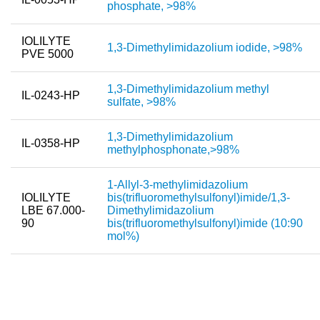
phosphate, >98%
Neue Produkte
IOLILYTE
1,3-Dimethylimidazolium iodide, >98%
Produkthighlights
PVE 5000
Technologie
1,3-Dimethylimidazolium methyl
IL-0243-HP
sulfate, >98%
Ionische Flüssigkeiten
1,3-Dimethylimidazolium
Funktionsfluide & Additive
IL-0358-HP
methylphosphonate,>98%
Elektrolyte
1-Allyl-3-methylimidazolium
Lösungsmittel
IOLILYTE
bis(trifluoromethylsulfonyl)imide/1,3-
LBE 67.000-
Dimethylimidazolium
Reagenzien für die Analytik
90
bis(trifluoromethylsulfonyl)imide (10:90
mol%)
Toxizität von ionischen Flüssigkeiten
Über Uns
Unternehmen