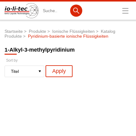
Suche
Startseite
Produkte
Ionische Flüssigkeiten
Katalog
Produkte
Pyridinium-basierte ionische Flüssigkeiten
Pfadnavigation
Produkte
1-Alkyl-3-methylpyridinium
Produktsuche
Sort by
Katalog-Produkte
Produktlisten
Ionische Flüssigkeiten
Batteriematerialien
Nanotech & Coatings
3M Products & IoLiTherm
F&E-Dienstleistungen