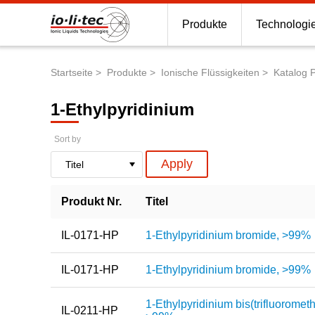
Produkte
Technologi
Startseite
Produkte
Ionische Flüssigkeiten
Katalog 
Pfadnavigation
1-Ethylpyridinium
Sort by
Produkt Nr.
Titel
IL-0171-HP
1-Ethylpyridinium bromide, >99%
IL-0171-HP
1-Ethylpyridinium bromide, >99%
1-Ethylpyridinium bis(trifluorometh
IL-0211-HP