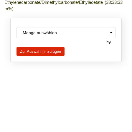
Ethylenecarbonate/Dimethylcarbonate/Ethylacetate (33:33:33
m%)
Neue Produkte
Produkthighlights
Technologie
kg
Ionische Flüssigkeiten
Funktionsfluide & Additive
Elektrolyte
Lösungsmittel
Reagenzien für die Analytik
Toxizität von ionischen Flüssigkeiten
Über Uns
Unternehmen