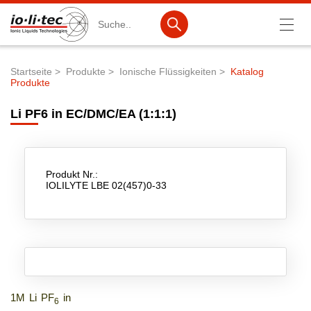
Suche
Startseite
Produkte
Ionische Flüssigkeiten
Katalog
Produkte
Pfadnavigation
Produkte
Li PF6 in EC/DMC/EA (1:1:1)
Produktsuche
Katalog-Produkte
Produktlisten
Produkt Nr.:
IOLILYTE LBE 02(457)0-33
Ionische Flüssigkeiten
Batteriematerialien
Nanotech & Coatings
3M Products & IoLiTherm
1M Li PF
in
6
F&E-Dienstleistungen