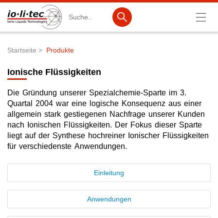
Suche
Startseite
Produkte
Pfadnavigation
Produkte
Ionische Flüssigkeiten
Produktsuche
Die Gründung unserer Spezialchemie-Sparte im 3.
Katalog-Produkte
Quartal 2004 war eine logische Konsequenz aus einer
allgemein stark gestiegenen Nachfrage unserer Kunden
Produktlisten
nach Ionischen Flüssigkeiten. Der Fokus dieser Sparte
liegt auf der Synthese hochreiner Ionischer Flüssigkeiten
Ionische Flüssigkeiten
für verschiedenste Anwendungen.
Batteriematerialien
Einleitung
Nanotech & Coatings
3M Products & IoLiTherm
Anwendungen
F&E-Dienstleistungen