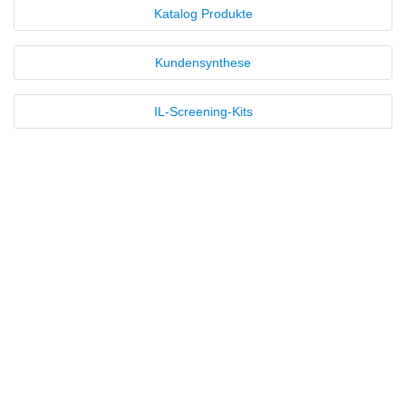
Katalog Produkte
Neue Produkte
Kundensynthese
Produkthighlights
Technologie
IL-Screening-Kits
Ionische Flüssigkeiten
Einleitung
Anwendungen
Funktionsfluide & Additive
Elektrolyte
Lösungsmittel
Reagenzien für die Analytik
Toxizität von ionischen Flüssigkeiten