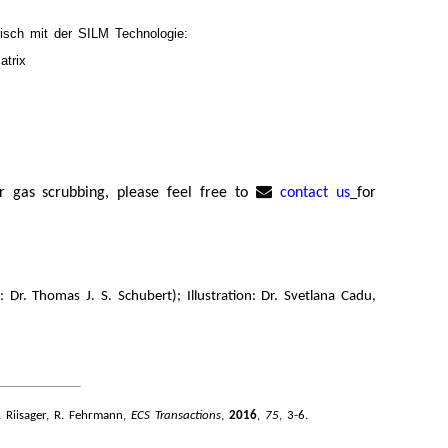
ch mit der SILM Technologie:
atrix
for gas scrubbing, please feel free to
contact us
for
 Dr. Thomas J. S. Schubert); Illustration: Dr. Svetlana Cadu,
A. Riisager, R. Fehrmann,
ECS Transactions
,
2016
,
75
, 3-6.