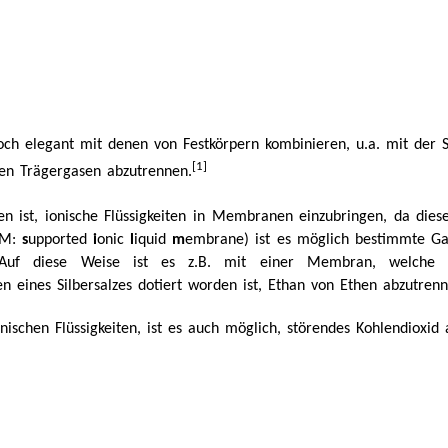
noch elegant mit denen von Festkörpern kombinieren, u.a. mit der 
[1]
en Trägergasen abzutrennen.
n ist, ionische Flüssigkeiten in Membranen einzubringen, da diese
ILM:
s
upported
i
onic
l
iquid
m
embrane) ist es möglich bestimmte Gas
Auf diese Weise ist es z.B. mit einer Membran, welche die i
en eines Silbersalzes dotiert worden ist, Ethan von Ethen abzutrenn
onischen Flüssigkeiten, ist es auch möglich, störendes Kohlendiox