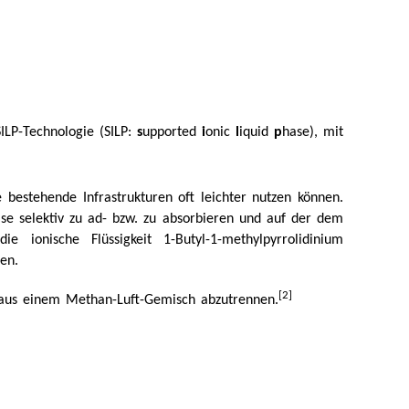
SILP-Technologie (SILP:
s
upported
i
onic
l
iquid
p
hase), mit
 bestehende Infrastrukturen oft leichter nutzen können.
e selektiv zu ad- bzw. zu absorbieren und auf der dem
onische Flüssigkeit 1-Butyl-1-methylpyrrolidinium
en.
[2]
id aus einem Methan-Luft-Gemisch abzutrennen.