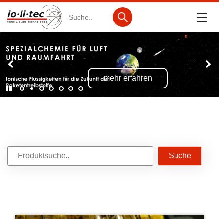
Suche
Produkte
mehr erfahren
Produktsuche
Katalog-Produkte
Produktlisten
Ionische Flüssigkeiten
Batteriematerialien
Nanotech & Coatings
3M Products & IoLiTherm
F&E-Dienstleistungen