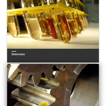
Neue Produkte
Produkthighlights
Technologie
Ionische Flüssigkeiten
Funktionsfluide & Additive
Elektrolyte
Elektrolyte
Lösungsmittel
Reagenzien für die Analytik
Toxizität von ionischen Flüssigkeiten
Über Uns
Unternehmen