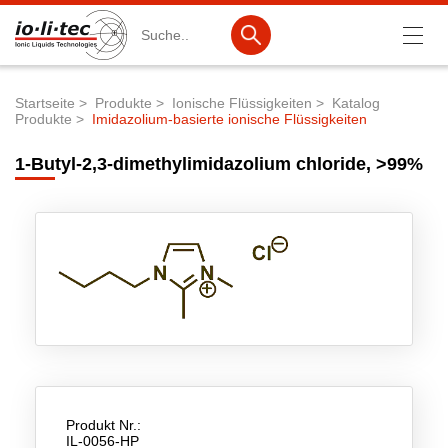
Suche
Startseite
Produkte
Ionische Flüssigkeiten
Katalog
Produkte
Imidazolium-basierte ionische Flüssigkeiten
Pfadnavigation
Produkte
1-Butyl-2,3-dimethylimidazolium chloride, >99%
Produktsuche
Katalog-Produkte
Produktlisten
Ionische Flüssigkeiten
Batteriematerialien
Nanotech & Coatings
3M Products & IoLiTherm
Produkt Nr.:
IL-0056-HP
F&E-Dienstleistungen