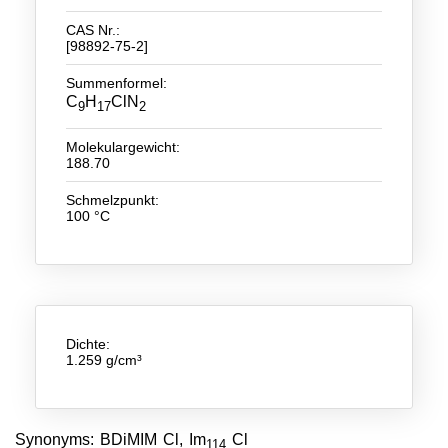
CAS Nr.:
Neue Produkte
[98892-75-2]
Produkthighlights
Summenformel:
C
H
ClN
9
17
2
Technologie
Molekulargewicht:
Ionische Flüssigkeiten
188.70
Funktionsfluide & Additive
Schmelzpunkt:
100 °C
Elektrolyte
Lösungsmittel
Reagenzien für die Analytik
Dichte:
Toxizität von ionischen Flüssigkeiten
1.259 g/cm³
Über Uns
Unternehmen
Synonyms: BDiMIM Cl, Im
Cl
114