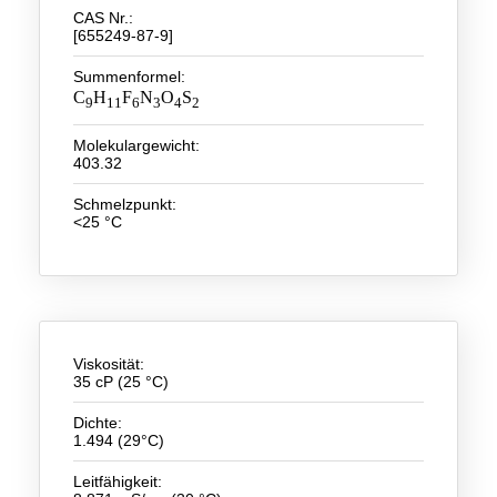
CAS Nr.:
[655249-87-9]
Neue Produkte
Summenformel:
Produkthighlights
C
H
F
N
O
S
9
11
6
3
4
2
Technologie
Molekulargewicht:
403.32
Ionische Flüssigkeiten
Schmelzpunkt:
Funktionsfluide & Additive
<25 °C
Elektrolyte
Lösungsmittel
Reagenzien für die Analytik
Viskosität:
35 cP (25 °C)
Toxizität von ionischen Flüssigkeiten
Dichte:
Über Uns
1.494 (29°C)
Unternehmen
Leitfähigkeit: