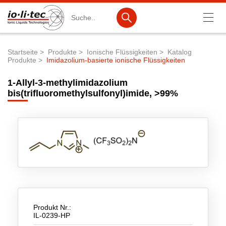
Suche
Startseite
Produkte
Ionische Flüssigkeiten
Katalog
Produkte
Imidazolium-basierte ionische Flüssigkeiten
Pfadnavigation
Produkte
1-Allyl-3-methylimidazolium
Produktsuche
bis(trifluoromethylsulfonyl)imide, >99%
Katalog-Produkte
Produktlisten
Ionische Flüssigkeiten
Batteriematerialien
Nanotech & Coatings
3M Products & IoLiTherm
Produkt Nr.:
IL-0239-HP
F&E-Dienstleistungen