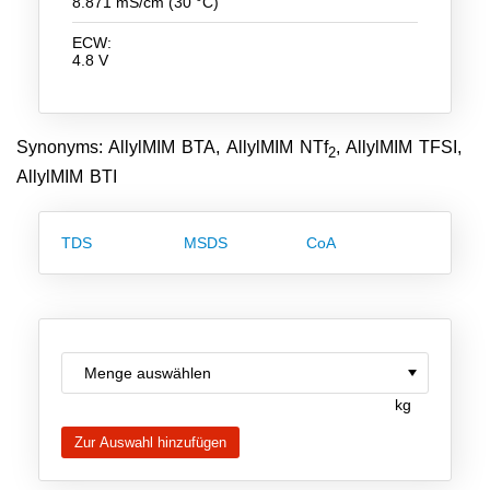
8.871 mS/cm (30 °C)
Team
ECW:
4.8 V
Investor Relations
Karriere
Synonyms: AllylMIM BTA, AllylMIM NTf
, AllylMIM TFSI,
Kontakt
2
AllylMIM BTI
TDS
MSDS
CoA
kg