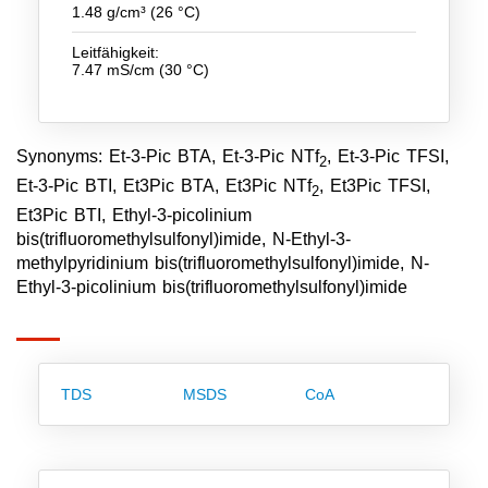
1.48 g/cm³ (26 °C)
Team
Leitfähigkeit:
Investor Relations
7.47 mS/cm (30 °C)
Karriere
Kontakt
Synonyms: Et-3-Pic BTA, Et-3-Pic NTf
, Et-3-Pic TFSI,
2
Et-3-Pic BTI, Et3Pic BTA, Et3Pic NTf
, Et3Pic TFSI,
2
Et3Pic BTI, Ethyl-3-picolinium
bis(trifluoromethylsulfonyl)imide, N-Ethyl-3-
methylpyridinium bis(trifluoromethylsulfonyl)imide, N-
Ethyl-3-picolinium bis(trifluoromethylsulfonyl)imide
TDS
MSDS
CoA