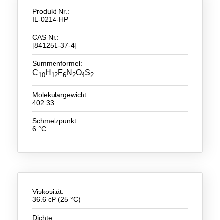
Produkt Nr.:
Neue Produkte
IL-0214-HP
Produkthighlights
CAS Nr.:
[841251-37-4]
Technologie
Summenformel:
C
H
F
N
O
S
10
12
6
2
4
2
Ionische Flüssigkeiten
Funktionsfluide & Additive
Molekulargewicht:
402.33
Elektrolyte
Schmelzpunkt:
6 °C
Lösungsmittel
Reagenzien für die Analytik
Toxizität von ionischen Flüssigkeiten
Über Uns
Viskosität:
36.6 cP (25 °C)
Unternehmen
Dichte: