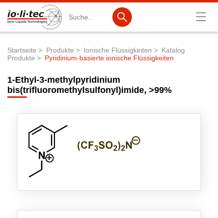
Suche
Startseite
Produkte
Ionische Flüssigkeiten
Katalog
Produkte
Pyridinium-basierte ionische Flüssigkeiten
Pfadnavigation
Produkte
1-Ethyl-3-methylpyridinium
Produktsuche
bis(trifluoromethylsulfonyl)imide, >99%
Katalog-Produkte
Produktlisten
Ionische Flüssigkeiten
Batteriematerialien
Nanotech & Coatings
3M Products & IoLiTherm
F&E-Dienstleistungen