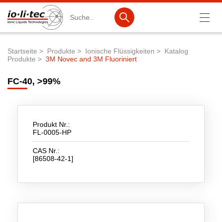
Suche
Startseite
Produkte
Ionische Flüssigkeiten
Katalog
Produkte
3M Novec and 3M Fluoriniert
Pfadnavigation
Produkte
FC-40, >99%
Produktsuche
Katalog-Produkte
Produktlisten
Produkt Nr.:
FL-0005-HP
Ionische Flüssigkeiten
CAS Nr.:
[86508-42-1]
Batteriematerialien
Nanotech & Coatings
3M Products & IoLiTherm
F&E-Dienstleistungen