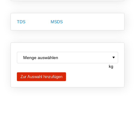
Neue Produkte
TDS
MSDS
Produkthighlights
Technologie
Ionische Flüssigkeiten
Funktionsfluide & Additive
kg
Elektrolyte
Lösungsmittel
Reagenzien für die Analytik
Toxizität von ionischen Flüssigkeiten
Über Uns
Unternehmen