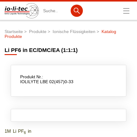
Suche
Startseite
Produkte
Ionische Flüssigkeiten
Katalog
Produkte
Pfadnavigation
Produkte
Li PF6 in EC/DMC/EA (1:1:1)
Produktsuche
Katalog-Produkte
Produktlisten
Produkt Nr.:
IOLILYTE LBE 02(457)0-33
Ionische Flüssigkeiten
Batteriematerialien
Nanotech & Coatings
3M Products & IoLiTherm
1M Li PF
in
6
F&E-Dienstleistungen