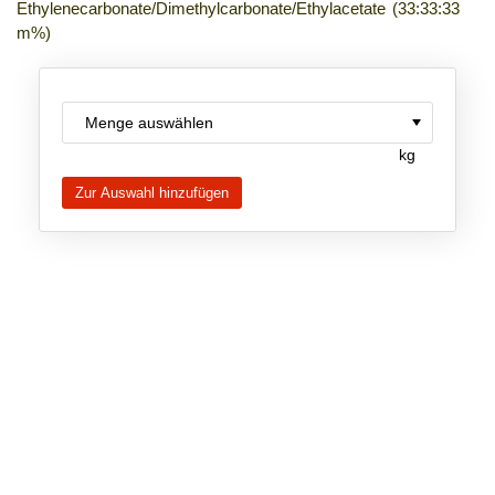
Ethylenecarbonate/Dimethylcarbonate/Ethylacetate (33:33:33
m%)
Neue Produkte
Produkthighlights
Technologie
kg
Ionische Flüssigkeiten
Funktionsfluide & Additive
Elektrolyte
Lösungsmittel
Reagenzien für die Analytik
Toxizität von ionischen Flüssigkeiten
Über Uns
Unternehmen