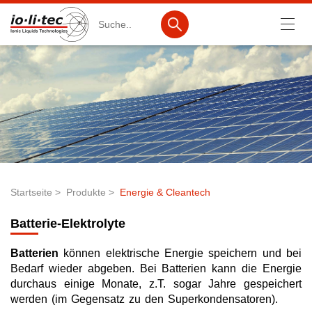
Suche
Produkte
Produktsuche
Katalog-Produkte
Produktlisten
Startseite
Produkte
Energie & Cleantech
Ionische Flüssigkeiten
Pfadnavigation
Batterie-Elektrolyte
Batteriematerialien
Batterien
können elektrische Energie speichern und bei
Nanotech & Coatings
Bedarf wieder abgeben. Bei Batterien kann die Energie
3M Products & IoLiTherm
durchaus einige Monate, z.T. sogar Jahre gespeichert
werden (im Gegensatz zu den Superkondensatoren).
F&E-Dienstleistungen