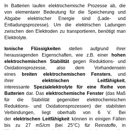
In Batterien laufen elektrochemische Prozesse ab, die
Neue Produkte
von elementarer Bedeutung für die Speicherung und
Abgabe elektrischer Energie sind (Lade- und
Produkthighlights
Entladungsprozesse). Um die elektrischen Ladungen
zwischen den Elektroden zu transportieren, benötigt man
Technologie
Elektrolyte.
Ionische Flüssigkeiten
Ionische Flüssigkeiten
stellen aufgrund ihrer
herausragenden Eigenschaften, wie z.B. einer
hohen
Funktionsfluide & Additive
elektrochemischen Stabilität
gegen Reduktions- und
Elektrolyte
Oxidationsprozesse, also dem Vorhandensein
eines
breiten elektrochemischen Fensters
, und
Lösungsmittel
ihrer
elektrischen Leitfähigkeit
,
interessante
Spezialelektrolyte für eine Reihe von
Reagenzien für die Analytik
Batterien
dar. Das
elektrochemische Fenster
(das Maß
für die Stabilität gegenüber elektrochemischen
Toxizität von ionischen Flüssigkeiten
Reduktions- und Oxidationsprozessen) der stabilsten
Über Uns
Verbindungen, liegt oberhalb von 6 V. Bei
der
elektrischen Leitfähigkeit
können in einigen Fällen
Unternehmen
bis zu 27 mS/cm (bei 25°C) für Reinstoffe, in