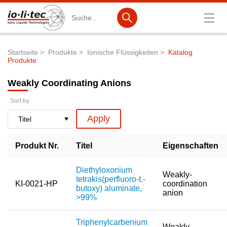
Suche
Startseite
Produkte
Ionische Flüssigkeiten
Katalog
Produkte
Pfadnavigation
Produkte
Weakly Coordinating Anions
Produktsuche
Sort by
Katalog-Produkte
Produktlisten
Produkt Nr.
Titel
Eigenschaften
Ionische Flüssigkeiten
Batteriematerialien
Diethyloxonium
Weakly-
tetrakis(perfluoro-t.-
KI-0021-HP
coordination
Nanotech & Coatings
butoxy) aluminate,
anion
>99%
3M Products & IoLiTherm
Triphenylcarbenium
F&E-Dienstleistungen
Weakly-