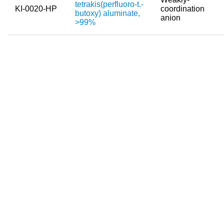
tetrakis(perfluoro-t.-
KI-0020-HP
coordination
butoxy) aluminate,
anion
Neue Produkte
>99%
Produkthighlights
Technologie
Ionische Flüssigkeiten
Funktionsfluide & Additive
Elektrolyte
Lösungsmittel
Reagenzien für die Analytik
Toxizität von ionischen Flüssigkeiten
Über Uns
Unternehmen