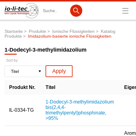
Suche
Startseite
Produkte
Ionische Flüssigkeiten
Katalog
Produkte
Imidazolium-basierte ionische Flüssigkeiten
Pfadnavigation
Produkte
1-Dodecyl-3-methylimidazolium
Produktsuche
Sort by
Katalog-Produkte
Produktlisten
Produkt Nr.
Titel
Eige
Ionische Flüssigkeiten
Batteriematerialien
1-Dodecyl-3-methylimidazolium
bis(2,4,4-
IL-0334-TG
Nanotech & Coatings
trimethylpentyl)phosphinate,
>95%
3M Products & IoLiTherm
Aroma
F&E-Dienstleistungen