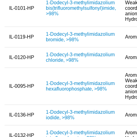
1-Dodecyl-3-methylimidazolium
Weak
IL-0101-HP
bis(trifluoromethylsulfonyl)imide,
coord
Neue Produkte
>98%
anion
Hydr
Produkthighlights
1-Dodecyl-3-methylimidazolium
Technologie
IL-0119-HP
Arom
bromide, >98%
Ionische Flüssigkeiten
1-Dodecyl-3-methylimidazolium
IL-0120-HP
Arom
Funktionsfluide & Additive
chloride, >98%
Elektrolyte
Aroma
Weak
Lösungsmittel
1-Dodecyl-3-methylimidazolium
IL-0095-HP
coord
hexafluorophosphate, >98%
anion
Reagenzien für die Analytik
Hydr
Toxizität von ionischen Flüssigkeiten
1-Dodecyl-3-methylimidazolium
IL-0136-HP
Arom
iodide, >98%
Über Uns
Unternehmen
1-Dodecyl-3-methylimidazolium
Aroma
IL-0132-HP