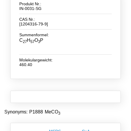
Produkt Nr.:
IN-0031-SG
Neue Produkte
CAS Nr.:
Produkthighlights
[1204316-79-9]
Technologie
Summenformel:
C
H
O
P
27
57
3
Ionische Flüssigkeiten
Funktionsfluide & Additive
Molekulargewicht:
460.40
Elektrolyte
Lösungsmittel
Reagenzien für die Analytik
Toxizität von ionischen Flüssigkeiten
Synonyms: P1888 MeCO
Über Uns
3
Unternehmen