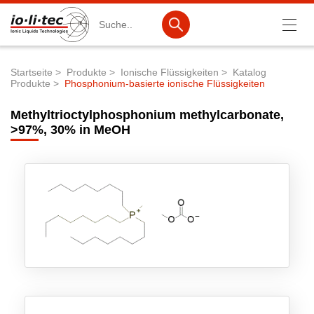
Suche
Startseite
Produkte
Ionische Flüssigkeiten
Katalog
Produkte
Phosphonium-basierte ionische Flüssigkeiten
Pfadnavigation
Produkte
Methyltrioctylphosphonium methylcarbonate,
Produktsuche
>97%, 30% in MeOH
Katalog-Produkte
Produktlisten
Ionische Flüssigkeiten
Batteriematerialien
Nanotech & Coatings
3M Products & IoLiTherm
F&E-Dienstleistungen