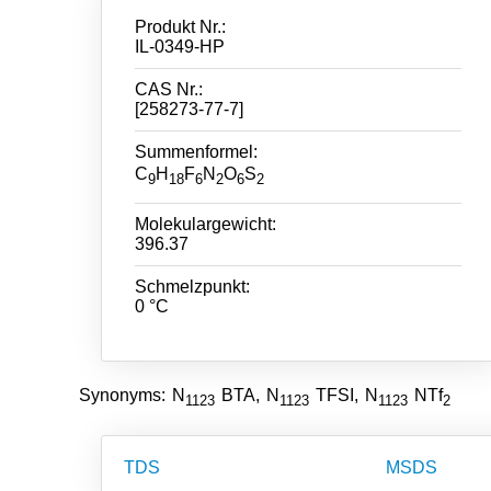
Produkt Nr.:
IL-0349-HP
CAS Nr.:
[258273-77-7]
Summenformel:
C
H
F
N
O
S
9
18
6
2
6
2
Molekulargewicht:
396.37
Schmelzpunkt:
0 °C
Synonyms: N
BTA, N
TFSI, N
NTf
1123
1123
1123
2
TDS
MSDS