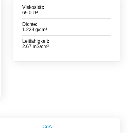
Viskosität:
69.0 cP
Dichte:
1.228 g/cm³
Leitfähigkeit:
2.67 mS/cm³
CoA